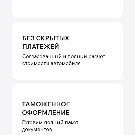
за ошибок производителя практически
сведены к нулю.
Наша команда
Даниил Клушин
Ольга Клушина
Александр
Сидоркин
Основатель компании «Китай-
Руководитель компании
RUлит»
«Китай-RUлит», юридическое
Технический руково
сопровождение сделок
главный менеджер