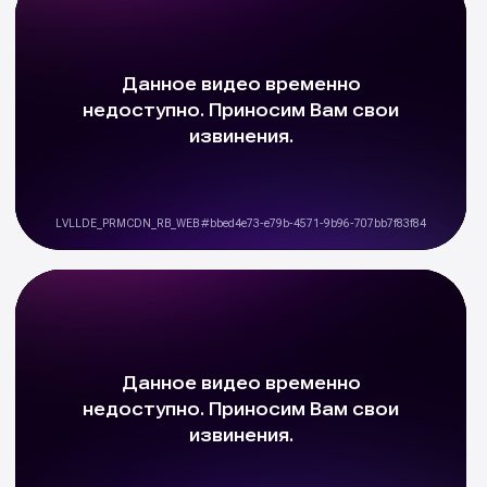
НАЛИЧИЕ ПАРТНЕРОВ
В КИТАЕ И КОРЕЕ
Позволяет сократить сроки подбора
автомобиля и его доставку
ОНЛАЙН GPS
МОНИТОРИНГ
На протяжении всего пути
автомобиля
ФОТО И
ВИДЕООТЧЕТЫ
Более 50 фото и не менее 2 подробных
видеообзоров при заказе автомобиля
с пробегом