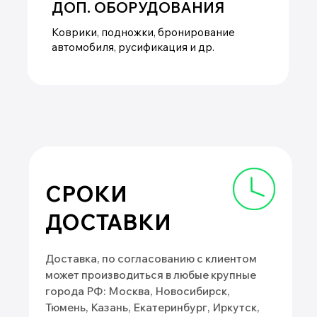
Блог
Читать все записи
Гибрид или
Гибриды зимой в России:
электромобиль: что
правда и мифы
выбрать для России в 2026
году
Честное сравнение гибридов и
Как работают гибридные
электромобилей для российских
автомобили в морозы? Реальная
условий. Реальные расчёты,
потеря запаса хода при -20°C, -30°
матрица выбора, кейсы
Нужен ли предпрогрев? Советы
владельцев.
владельцев и инженеров.
читать далее
читать далее