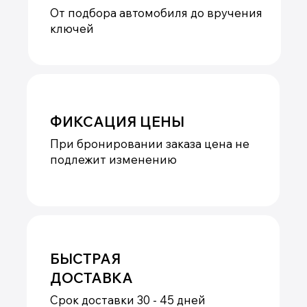
автомобильным транспортом до г.
Уссурийск, морским транспортом до г.
Владивосток или контейнерными
перевозками в г. Санкт-Петербург,
автомобили из ОАЭ направляются
морским транспортом в г. Астрахань, где
и проходят таможенное оформление с
последующим детейлингом и отправкой
до вас
ГАРАНТИИ
Гарантии цены и соблюдение сроков
для покупателя прописываются в
договоре и строго соблюдаются нами.
Гарантии на автомобили, его узлы и
агрегаты на текущий момент
обеспечиваются страхованием рисков
сроком на год в страховых компаниях
РФ. Кроме того, качество китайского
автопрома настолько поднялось, что
вероятность поломки автомобилей из-