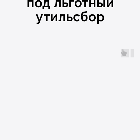
И теперь сотни клиентов радуются
своему приобретению!
Видео с вручением автомобилей
Почему выгодно
купить авто из Китая
через Китай Рулит
ПОЛНОЕ
СОПРОВОЖДЕНИЕ
От подбора автомобиля до вручения
ключей