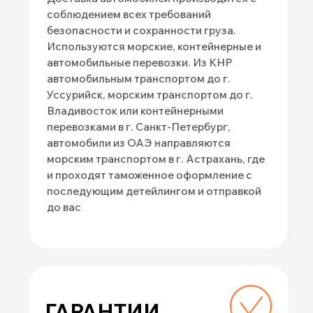
пикапы
хетчбэки
минивэны
лифтбэки
внедорожники/
седаны
кроссоверы
+7 900 051 21 26
mail@kitaj-rulit.ru
5,0