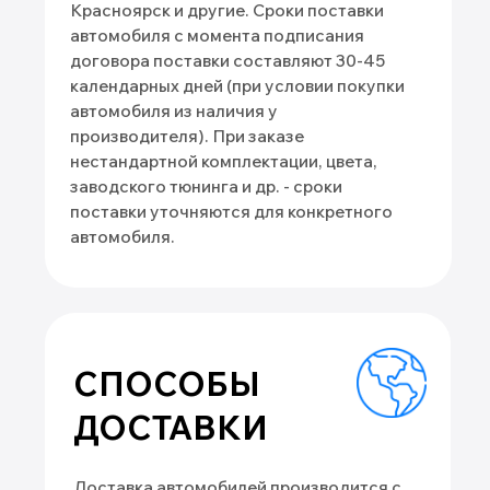
Индивидуальный предприниматель
Клушина Ольга Евгеньевна
ИНН 222108152219
ОГРН 323420500059142
Информация
о нас
гарантии
каталог
отзывы
новости
партнеры
блог
контакты
Авто по типу кузова