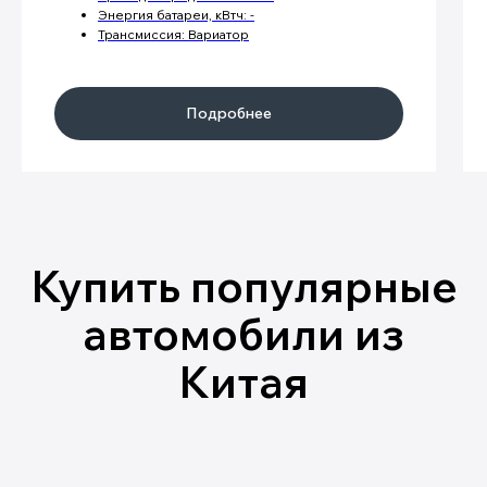
Энергия батареи, кВтч: -
Трансмиссия: Вариатор
Подробнее
Хетчбэки
Кроссоверы/
Минивэны
Внедорожники
Пикапы
Седаны
Лифтбэки
Гибридные
Электро