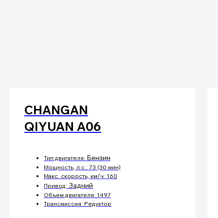
ФИКСАЦИЯ ЦЕНЫ
При бронировании заказа цена не
подлежит изменению
БЫСТРАЯ
CHANGAN
ДОСТАВКА
Срок доставки 30 - 45 дней
QIYUAN A06
Бензин
Тип двигателя:
Мощность, л.с.: 73 (30 мин)
БЕЗ СКРЫТЫХ
Макс. скорость, км/ч: 160
ПЛАТЕЖЕЙ
Задний
Привод:
Согласованный и полный расчет
Объем двигателя: 1497
стоимости автомобиля
Трансмиссия: Редуктор