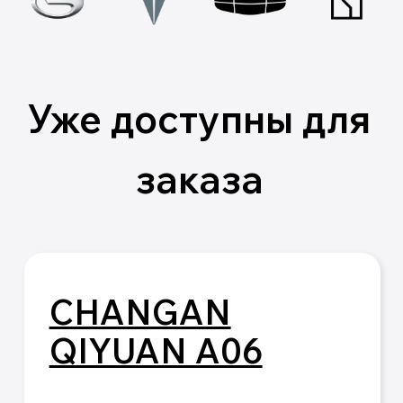
160
Мощность, л.с.
73 (30 мин)
Энергия батареи, кВтч
28.39-51.48
Подробнее