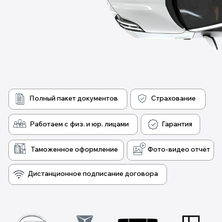
Уже доступны для
заказа
CHANGAN
QIYUAN A06
Тип двигателя
Гибрид/Электро
Макс. скорость, км/ч