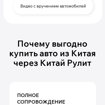
Доставка, по согласованию с клиентом
может производиться в любые крупные
города РФ: Москва, Новосибирск,
Тюмень, Казань, Екатеринбург, Иркутск,
Красноярск и другие. Сроки поставки
автомобиля с момента подписания
договора поставки составляют 30-45
календарных дней (при условии покупки
автомобиля из наличия у
производителя). При заказе
нестандартной комплектации, цвета,
заводского тюнинга и др. - сроки
поставки уточняются для конкретного
автомобиля.
СПОСОБЫ
ДОСТАВКИ
Доставка автомобилей производится с
соблюдением всех требований
безопасности и сохранности груза.
Используются морские, контейнерные и
автомобильные перевозки. Из КНР