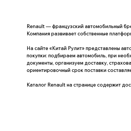
Компания развивает собственные платформенные
На сайте «Китай Рулит» представлены автомобил
покупки: подбираем автомобиль, при необходим
документы, организуем доставку, страхование р
ориентировочный срок поставки составляет 30–4
Каталог Renault на странице содержит доступны
Информация
о нас
гаран
Индивидуальный
каталог
отзыв
предприниматель
Клушина Ольга Евгеньевна
новости
партн