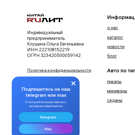
ИНН 222108152219
ОГРН 323420500059142
блог
конта
Авто по типу куз
Политика конфиденциальности
Условия использования
пикапы
хетчб
cookie-файлов
Подпишитесь на наш
минивэны
лифтб
telegram или max
внедо
седаны
И получайте самые свежие и
кросс
выгодные предложения
Telegram
Max