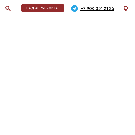
+7 900 051 21 26
ДОБРАТЬ АВТО
обиля
дели,
,