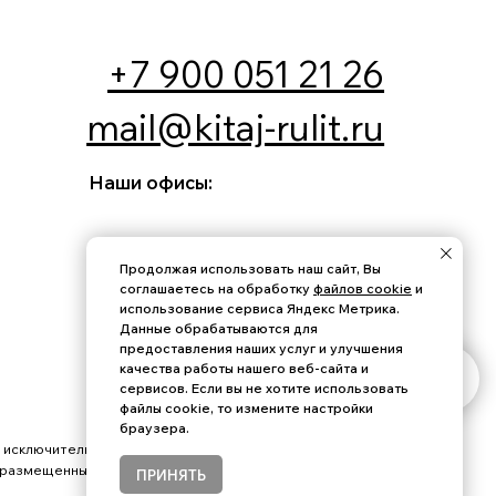
ши офисы:
г. Москва, улица Барвихинская, д.
9
г. Новокузнецк, ул.
Орджоникидзе, д. 35, офис 1507/4
г. Химки, Московская область,
улица Ленинградская, 1, м-н
Старые Химки, 141402
Отправить
нформационный характер и ни при каких
данных и даю
согласие
на обработку
сайте, не являются публичной офертой.
Продолжая использовать наш сайт, Вы
соглашаетесь на обработку
файлов cookie
и
использование сервиса Яндекс Метрика.
Данные обрабатываются для
предоставления наших услуг и улучшения
качества работы нашего веб-сайта и
сервисов. Если вы не хотите использовать
файлы cookie, то измените настройки
браузера.
ПРИНЯТЬ