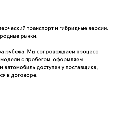
и.
 Мы сопровождаем процесс
робегом, оформляем
 доступен у поставщика,
е.
+7 900 051 21 26
il@kitaj-rulit.ru