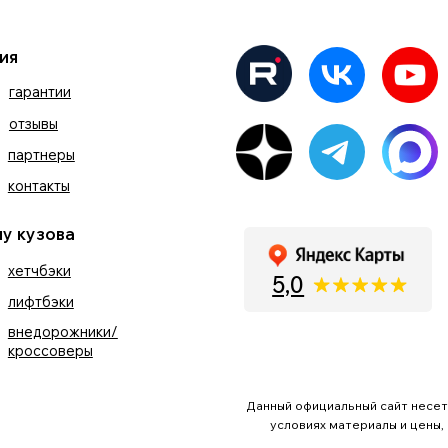
На
кты
ова
эки
5,0
эки
рожники/
оверы
+7
Данный официальный сайт несет исключительно и
Я принимаю условия
политики
обработки персональных 
условиях материалы и цены, размещенные на 
персональных данных.