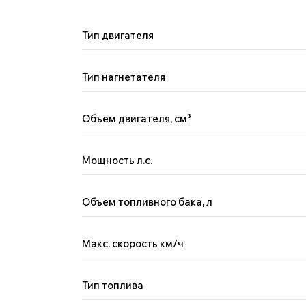
Тип двигателя
Тип нагнетателя
Объем двигателя, см
³
Мощность л.с.
Объем топливного бака, л
Макс. скорость км/ч
Поможем с выбором автомобил
Менеджер Китай Рулит предложит варианты по вашим
пожеланиям и бюджету, а вы — сэкономите время на по
Тип топлива