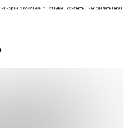
еи
о компании
отзывы
контакты
как сделать заказ
ПО
4.Контракт на поставку
5.Таможенное
6.Доставка до
7.Получение автом
оформление
города
ОБИЛЯ
дварительное согласование бюджета
иентоориентированности. С особой внимательностью мы подходим к подбору
 на этом этапе покупатель должен получить исчерпывающую информацию об
ром. Процесс делится на несколько этапов: первичное консультирование по мо
анализ доступных к приобретению автомобилей и их предварительная стоимость