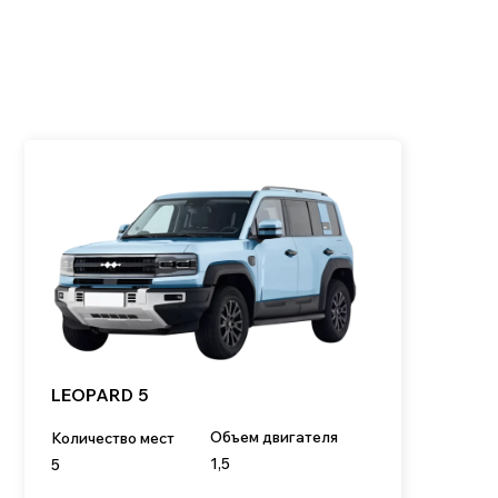
Объем двигателя
во мест
1,5
Привод
 л.с.
Полный
обнее
+7 900 051 21 26
il@kitaj-rulit.ru
ши офисы: