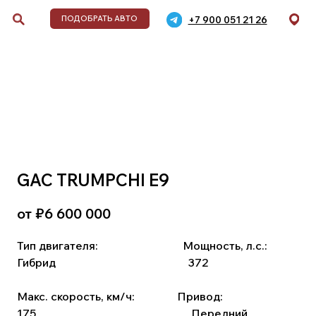
+7 900 051 21 26
ДОБРАТЬ АВТО
обиля
GAC TRUMPCHI E9
от ₽
6 600 000
дели,
,
Тип двигателя:
⠀⠀⠀⠀⠀⠀⠀⠀ ⠀
Мощность, л.с.:
Гибрид
⠀⠀⠀⠀⠀⠀⠀ ⠀⠀⠀⠀⠀⠀⠀⠀
372
Макс. скорость, км/ч:
⠀⠀⠀ ⠀
Привод:
175
⠀⠀⠀⠀⠀⠀⠀⠀⠀ ⠀⠀⠀⠀⠀⠀ ⠀ ⠀
Передний