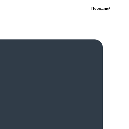
Передний
GAC GS8 HYBRID