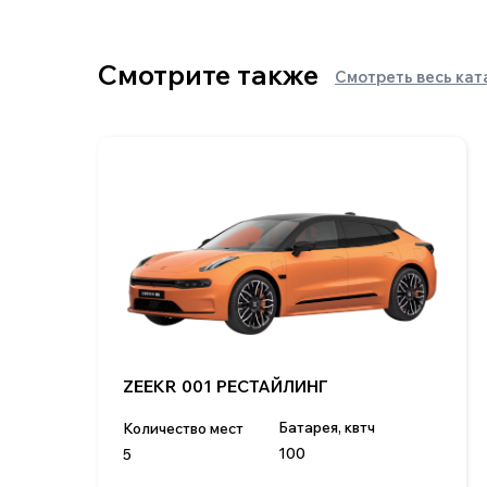
Батарея, квтч
Количество мест
100
5
Макс.скорость, км/ч
Мощность, л.с.
240
422-789
Подробнее
Информация
о нас
гаран
Индивидуальный
каталог
отзыв
предприниматель
Клушина Ольга Евгеньевна
новости
партн
ИНН 222108152219
ОГРН 323420500059142
блог
конта