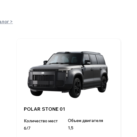
Объем двигателя
Количест
Количество мест
1,5
5
6/7
Привод
Мощность,
Запас хода, км
Полный
687
до 1338
Подр
Подробнее
тии
ma
ы
еры
На
кты