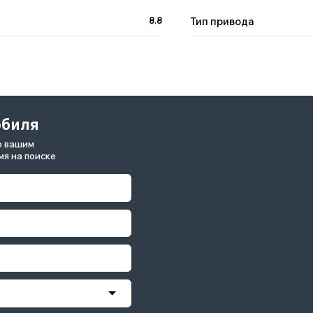
8.8
Тип привода
данных и даю
GAC GS8 HYBRID