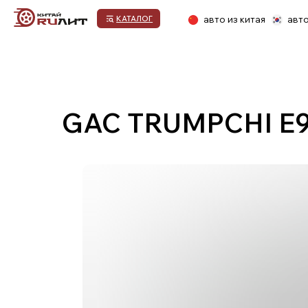
авто из китая
авто из кор
КАТАЛОГ
GAC TRUMPCHI E9
1.Выбор автомобиля
2.Договор оказания
3.Предоплата
услуг
ПРОЦЕСС ПОКУПКИ НОВОГО АВТОМ
1.Выбор марки и модели автомобиля и пре
Наша компания всегда придерживается политики кл
транспортного средства для клиента, ведь именно
автомобиле, которая поможет определиться с выбо
определение базовых и обязательных требований, 
выбор окончательного варианта.
Если остались вопросы: