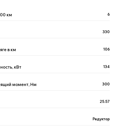
100 км
6
330
яге в км
106
ность, кВт
134
тящий момент, Нм
300
25.57
Редуктор