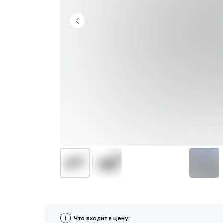
!
Что входит в цену:
Стоимость автомобиля. Комиссия банка и биржевой курс вал
СВХ, услуги брокера, изготовление СБКТС, ЭПТС, и пр.Достав