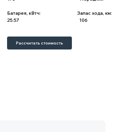
Батарея, кВтч:
⠀⠀⠀ ⠀⠀ ⠀⠀⠀ ⠀
Запас хода, км:
25.57
⠀⠀⠀⠀⠀⠀⠀⠀⠀ ⠀ ⠀ ⠀ ⠀ ⠀⠀
106
Рассчитать стоимость
 оформления. Сопутствующие затраты: