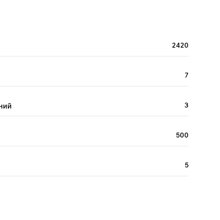
2420
7
ний
3
500
5