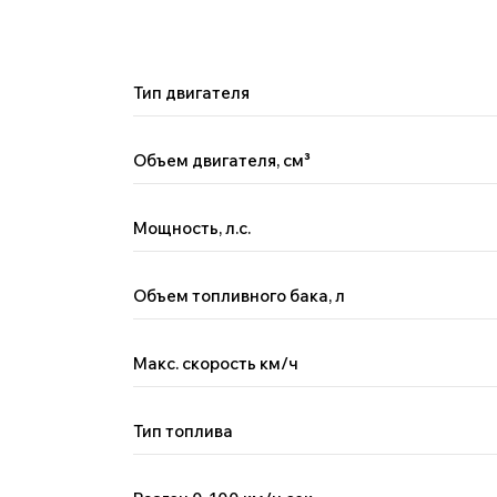
Тип двигателя
Объем двигателя, см
³
Мощность, л.с.
Поможем с выбором автомобил
Объем топливного бака, л
Менеджер Китай Рулит предложит варианты по вашим
пожеланиям и бюджету, а вы — сэкономите время на по
Макс. скорость км/ч
Тип топлива
+7