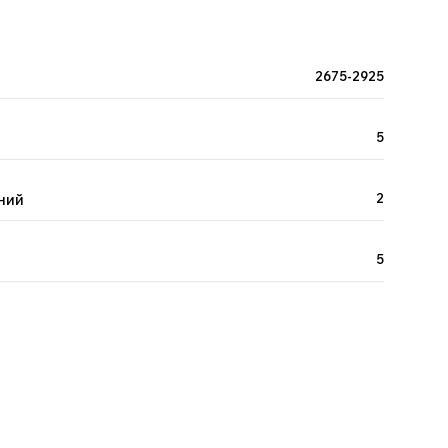
2675-2925
5
ний
2
5