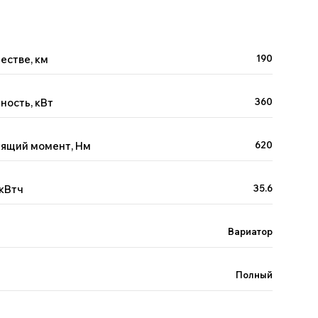
естве, км
190
ность, кВт
360
тящий момент, Нм
620
 кВтч
35.6
Вариатор
Полный