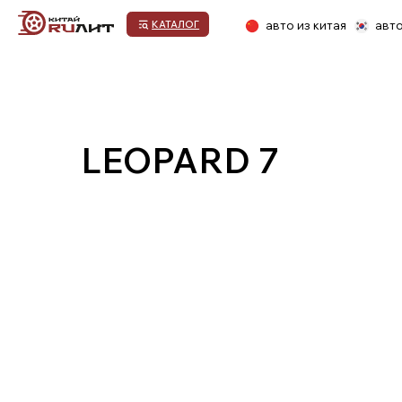
авто из китая
авто из кор
КАТАЛОГ
LEOPARD 7
1.Выбор автомобиля
2.Договор оказания
3.Предоплата
услуг
ПРОЦЕСС ПОКУПКИ НОВОГО АВТОМ
1.Выбор марки и модели автомобиля и пре
Наша компания всегда придерживается политики кл
транспортного средства для клиента, ведь именно
автомобиле, которая поможет определиться с выбо
определение базовых и обязательных требований, 
выбор окончательного варианта.
Если остались вопросы: