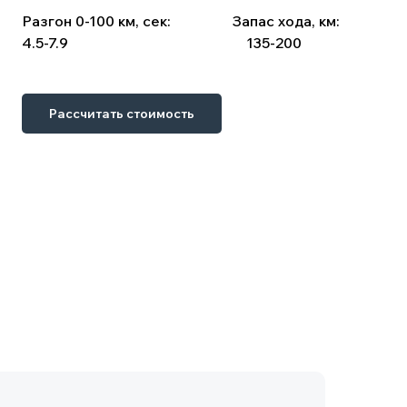
Разгон 0-100 км, сек:
⠀⠀⠀ ⠀⠀
Запас хода, км:
4.5-7.9
⠀ ⠀⠀ ⠀⠀⠀ ⠀⠀ ⠀⠀⠀⠀ ⠀ ⠀
135-200
Рассчитать стоимость
 оформления. Сопутствующие затраты: