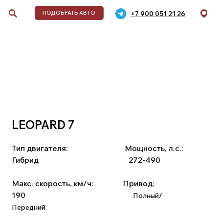
+7 900 051 21 26
ДОБРАТЬ АВТО
обиля
LEOPARD 7
дели,
Тип двигателя:
⠀⠀⠀⠀⠀⠀⠀⠀ ⠀
Мощность, л.с.:
,
Гибрид
⠀⠀⠀⠀⠀⠀⠀ ⠀⠀⠀⠀⠀ ⠀ ⠀
272-490
Макс. скорость, км/ч:
⠀⠀⠀ ⠀
Привод:
190
⠀⠀⠀⠀⠀⠀⠀ ⠀⠀ ⠀⠀⠀ ⠀ ⠀⠀⠀⠀
Полный/
Передний