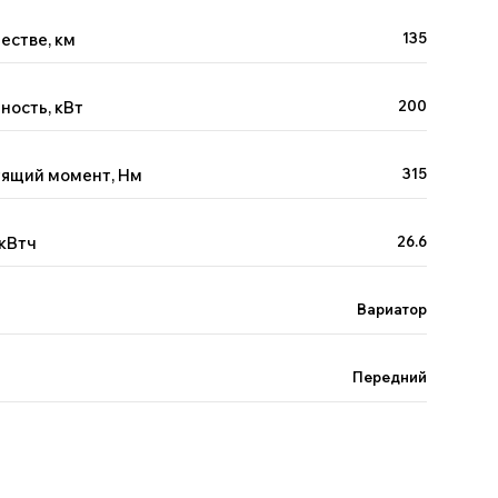
естве, км
135
ность, кВт
200
тящий момент, Нм
315
 кВтч
26.6
Вариатор
Передний