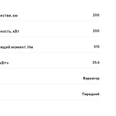
естве, км
200
ность, кВт
200
тящий момент, Нм
315
 кВтч
35.6
Вариатор
Передний