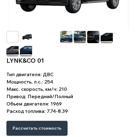
LYNK&CO 01
Тип двигателя: ДВС
!
Что входит в цену:
Мощность, л.с.: 254
Стоимость автомобиля. Комиссия банка и
Макс. скорость, км/ч: 210
биржевой курс валют. Услуги по поиску,
подбору и доставке автомобиля. Стоимость
Привод: Передний/Полный
таможенного оформления. Сопутствующие
затраты: СВХ, услуги брокера, изготовление
Объем двигателя: 1969
СБКТС, ЭПТС, и пр.Доставка до клиента.
Расход топлива: 7.74-8.39
Схема работы
Рассчитать стоимость