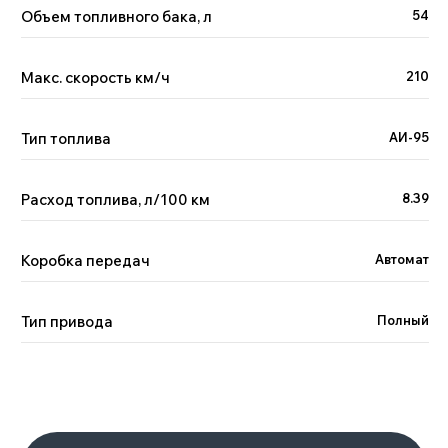
Объем топливного бака, л
54
Отправить
Макс. скорость км/ч
210
Отзывы наших клиентов
Тип топлива
АИ-95
LYNK&CO
Расход топлива, л/100 км
8.39
Декабрь 2024
Кемеровская область
Коробка передач
Автомат
Подробнее
Тип привода
Полный
LEOPARD 3
Август 2025
Москва и Республика
Коми