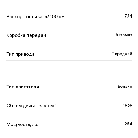
Расход топлива, л/100 км
7.74
Коробка передач
Автомат
Поможем с выбором
автомобиля
Менеджер Китай Рулит предложит варианты
Тип привода
Передний
по вашим пожеланиям и бюджету, а вы —
сэкономите время на поиске
Тип двигателя
Бензин
+7
Объем двигателя, см
³
1969
Мощность, л.с.
254
Я принимаю условия
политики
обработки
персональных данных и даю
согласие
на обработку
персональных данных.