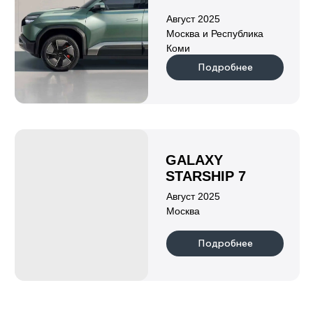
Подробнее
Индивидуальный предприниматель
Клушина Ольга Евгеньевна
ИНН 222108152219
ОГРН 323420500059142
Информация
о нас
гарантии
каталог
отзывы
новости
партнеры
блог
контакты