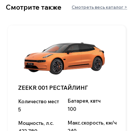
Авто по типу кузова
пикапы
хетчбэки
минивэны
лифтбэки
внедорожники/
седаны
кроссоверы
+7 900 051 21 26
mail@kitaj-rulit.ru
5,0