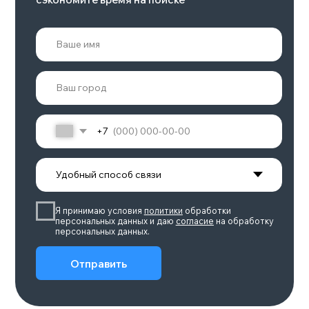
ZEEKR 001 РЕСТАЙЛИНГ
Батарея, квтч
Количество мест
100
5
Макс.скорость, км/ч
Мощность, л.с.
240
422-789
Подробнее
POLAR STONE 01
Объем двигателя
Количество мест