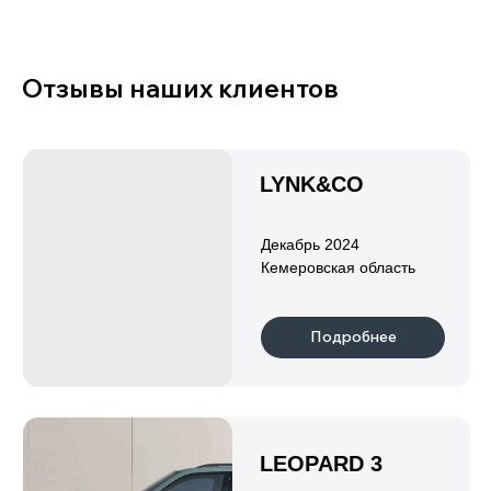
6/7
1,5
Привод
Запас хода, км
Полный
до 1338
Подробнее
LEOPARD 5
Объем двигателя
Количество мест
1,5
5
Привод
Мощность, л.с.
Полный
687