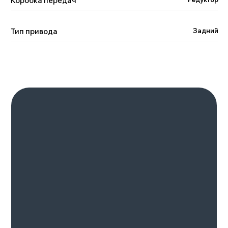
Коробка передач
Тип привода
Задний
Отзывы наших клиентов
Geely, GAC,