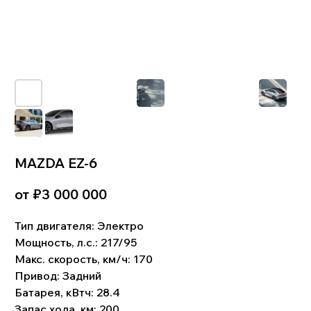
MAZDA EZ-6
от ₽
3 000 000
!
Что входит в цену:
Тип двигателя:
Электро
Стоимость автомобиля. Комиссия банка и
Мощность, л.с.:
217/95
биржевой курс валют. Услуги по поиску,
подбору и доставке автомобиля. Стоимость
Макс. скорость, км/ч: 170
таможенного оформления. Сопутствующие
затраты: СВХ, услуги брокера, изготовление
Привод:
Задний
СБКТС, ЭПТС, и пр.Доставка до клиента.
Батарея, кВтч: 28.4
Запас хода, км: 200