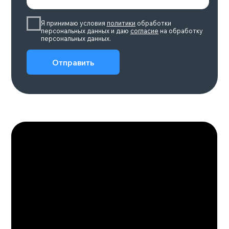
Смотрите также
Смотреть весь каталог >
ZEEKR 001 РЕСТАЙЛИНГ
Батарея, квтч
Количество мест
100
5
Макс.скорость, км/ч
Мощность, л.с.
240
422-789
Подробнее