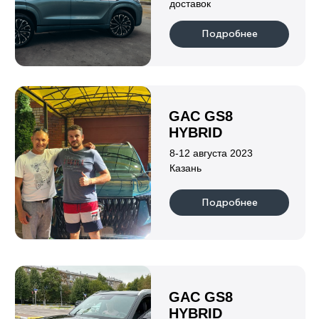
LEOPARD 5
Объем двигателя
Количество мест
1,5
5
Привод
Мощность, л.с.
Полный
687
Подробнее