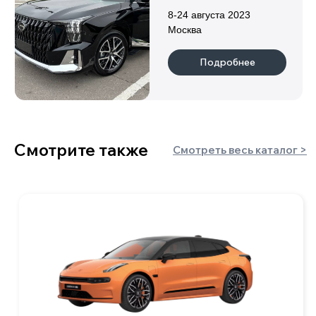
Индивидуальный предприниматель
Клушина Ольга Евгеньевна
ИНН 222108152219
ОГРН 323420500059142
Информация
о нас
гарантии
каталог
отзывы
новости
партнеры
блог
контакты
Авто по типу кузова
пикапы
хетчбэки
минивэны
лифтбэки
внедорожники/
седаны
кроссоверы
+7 900 051 21 26