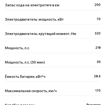
Запас хода на электротяге в км
200
Поможем с выбором
автомобиля
Электродвигатель: мощность, кВт
70
Менеджер Китай Рулит предложит варианты
по вашим пожеланиям и бюджету, а вы —
сэкономите время на поиске
Электродвигатель: крутящий момент, Нм
320
Мощность, л.с.
218
Мощность, л.с. (30 мин)
95
+7
Ёмкость батареи, кВт*ч
28.4
Я принимаю условия
политики
обработки
персональных данных и даю
согласие
на обработку
персональных данных.
Максимальная скорость, км/ч
170
Отправить
Редуктор