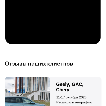
POLAR STONE 01
Объем двигателя
Количество мест
6/7
1,5
Привод
Запас хода, км
Полный
до 1338
Подробнее