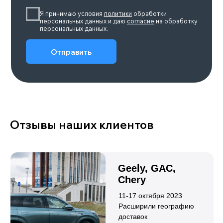
LEOPARD 5
Объем двигателя
Количество мест
1,5
5
Привод
Мощность, л.с.
Полный
687
Подробнее