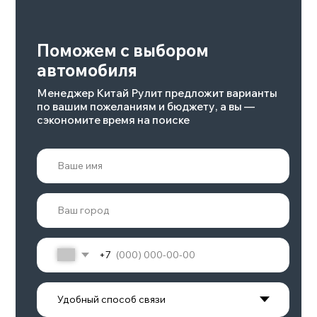
Подробнее
POLAR STONE 01
Объем двигателя
Количество мест
6/7
1,5
Привод
Запас хода, км
Полный
до 1338
Подробнее