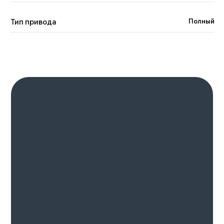
8-24 августа 2023
Москва
Тип привода
Полный
Подробнее
Смотрите также
Смотреть весь каталог >
ZEEKR 001 РЕСТАЙЛИНГ
Батарея, квтч
Количество мест
100
5
Макс.скорость, км/ч
Мощность, л.с.
240
422-789