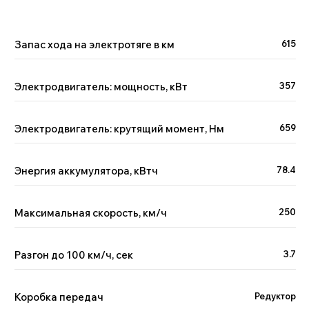
Geely, GAC,
Запас хода на электротяге в км
615
Chery
11-17 октября 2023
Расширили географию
доставок
Электродвигатель: мощность, кВт
357
Подробнее
Электродвигатель: крутящий момент, Нм
659
GAC GS8
Энергия аккумулятора, кВтч
78.4
HYBRID
8-12 августа 2023
Казань
Максимальная скорость, км/ч
250
Подробнее
Разгон до 100 км/ч, сек
3.7
GAC GS8
HYBRID
Коробка передач
Редуктор