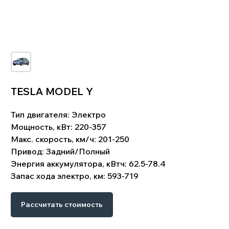
TESLA MODEL Y
Тип двигателя:
Электро
!
Что входит в цену:
Мощность, кВт: 220-357
Стоимость автомобиля. Комиссия банка и
Макс. скорость, км/ч: 201-250
биржевой курс валют. Услуги по поиску,
подбору и доставке автомобиля. Стоимость
Привод:
Задний/Полный
таможенного оформления. Сопутствующие
Энергия аккумулятора, кВтч: 62.5-78.4
затраты: СВХ, услуги брокера, изготовление
СБКТС, ЭПТС, и пр.Доставка до клиента.
Запас хода электро, км: 593-719
Рассчитать стоимость
Схема работы
Процесс покупки
Подробнее