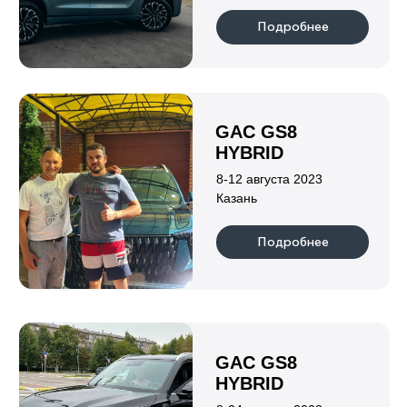
Индивидуальный предприниматель
Клушина Ольга Евгеньевна
ИНН 222108152219
ОГРН 323420500059142
Информация
о нас
гарантии
каталог
отзывы
новости
партнеры
блог
контакты
Авто по типу кузова
пикапы
хетчбэки
минивэны
лифтбэки
внедорожники/
седаны
кроссоверы