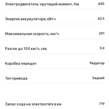
Электродвигатель: крутящий момент, Нм
440
Энергия аккумулятора, кВтч
62.5
Максимальная скорость, км/ч
201
Разгон до 100 км/ч, сек
5.9
Коробка передач
Редуктор
Тип привода
Задний
Запас хода на электротяге в км
719
Поможем с выбором