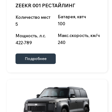
Ленинградская, 1, м-н Старые
Химки, 141402
Telegram
Max
Данный официальный сайт несет исключительно
информационный характер и ни при каких условиях
материалы и цены, размещенные на сайте, не
являются публичной офертой.
Условия использования cookie-файлов
Политика конфиденциальности