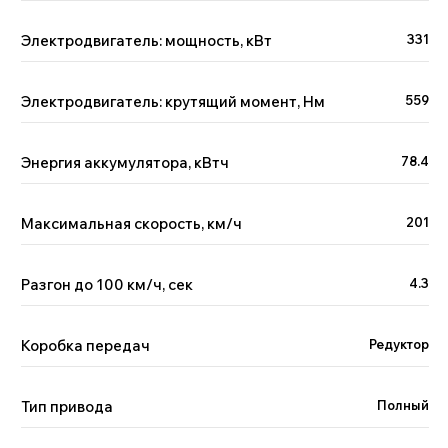
автомобиля
Менеджер Китай Рулит предложит варианты
Электродвигатель: мощность, кВт
331
по вашим пожеланиям и бюджету, а вы —
сэкономите время на поиске
Электродвигатель: крутящий момент, Нм
559
Энергия аккумулятора, кВтч
78.4
+7
Максимальная скорость, км/ч
201
Я принимаю условия
политики
обработки
Разгон до 100 км/ч, сек
4.3
персональных данных и даю
согласие
на обработку
персональных данных.
Отправить
Коробка передач
Редуктор
Тип привода
Полный
Отзывы наших клиентов