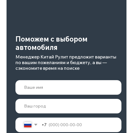
ZEEKR 001 РЕСТАЙЛИНГ
Батарея, квтч
Количество мест
100
5
Макс.скорость, км/ч
Мощность, л.с.
240
422-789
Подробнее
POLAR STONE 01