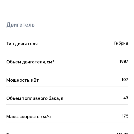
Тип двигателя
Гибрид
Поможем с выбором
автомобиля
Менеджер Китай Рулит предложит варианты
Объем двигателя, см
³
1987
по вашим пожеланиям и бюджету, а вы —
сэкономите время на поиске
Мощность, кВт
107
Объем топливного бака, л
43
+7
Макс. скорость км/ч
175
Я принимаю условия
политики
обработки