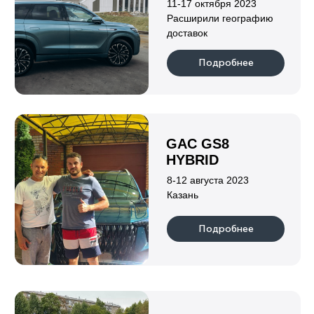
Привод
Мощность, л.с.
Полный
687
Подробнее
Индивидуальный предприниматель
Клушина Ольга Евгеньевна
ИНН 222108152219
ОГРН 323420500059142
Информация
о нас
гарантии
каталог
отзывы
новости
партнеры