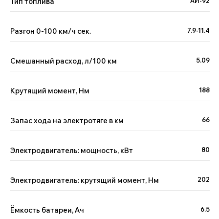
Тип топлива
АИ-92
персональных данных и даю
согласие
на обработку
персональных данных.
Отправить
Разгон 0-100 км/ч сек.
7.9-11.4
Смешанный расход, л/100 км
5.09
Отзывы наших клиентов
Крутящий момент, Нм
188
Geely, GAC,
Chery
Запас хода на электротяге в км
66
11-17 октября 2023
Расширили географию
доставок
Электродвигатель: мощность, кВт
80
Подробнее
Электродвигатель: крутящий момент, Нм
202
GAC GS8
HYBRID
Ёмкость батареи, Ач
6.5
8-12 августа 2023