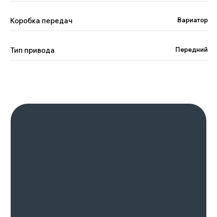
Казань
Коробка передач
Вариатор
Подробнее
Тип привода
Передний
GAC GS8
HYBRID
8-24 августа 2023
Москва
Подробнее
Смотрите также
Смотреть весь каталог >