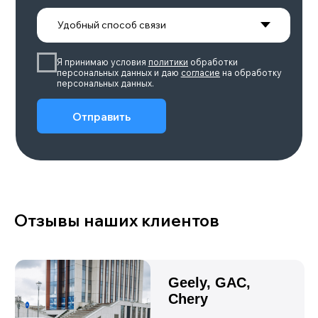
Объем двигателя
Количество мест
6/7
1,5
Привод
Запас хода, км
Полный
до 1338
Подробнее
LEOPARD 5
Объем двигателя
Количество мест
1,5
5