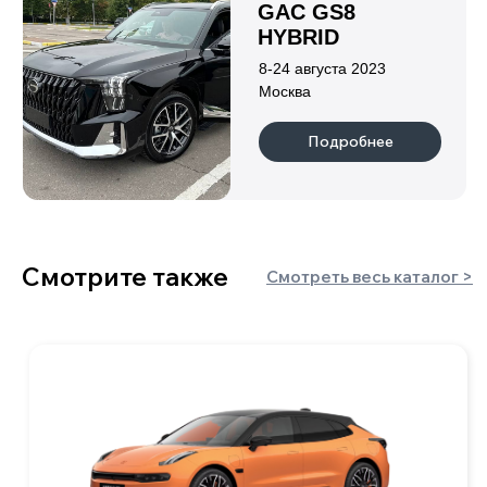
блог
контакты
Авто по типу кузова
пикапы
хетчбэки
минивэны
лифтбэки
внедорожники/
седаны
кроссоверы
+7 900 051 21 26
mail@kitaj-rulit.ru