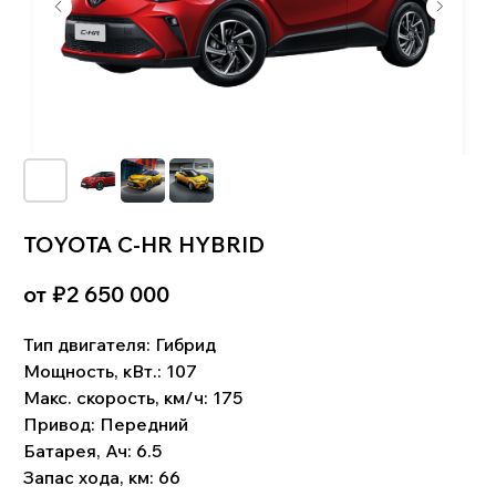
TOYOTA C-HR HYBRID
от ₽
2 650 000
!
Что входит в цену:
Тип двигателя:
Гибрид
Стоимость автомобиля. Комиссия банка и
Мощность, кВт.:
107
биржевой курс валют. Услуги по поиску,
подбору и доставке автомобиля. Стоимость
Макс. скорость, км/ч: 175
таможенного оформления. Сопутствующие
Привод:
Передний
затраты: СВХ, услуги брокера, изготовление
СБКТС, ЭПТС, и пр.Доставка до клиента.
Батарея, Ач: 6.5
Запас хода, км: 66