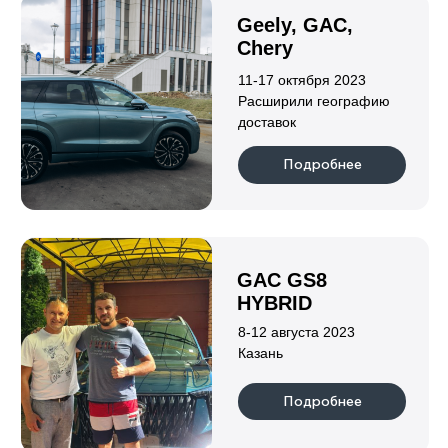
Подробнее
Индивидуальный предприниматель
Клушина Ольга Евгеньевна
ИНН 222108152219
ОГРН 323420500059142
Информация
о нас
гарантии
каталог
отзывы
новости
партнеры
блог
контакты
Авто по типу кузова