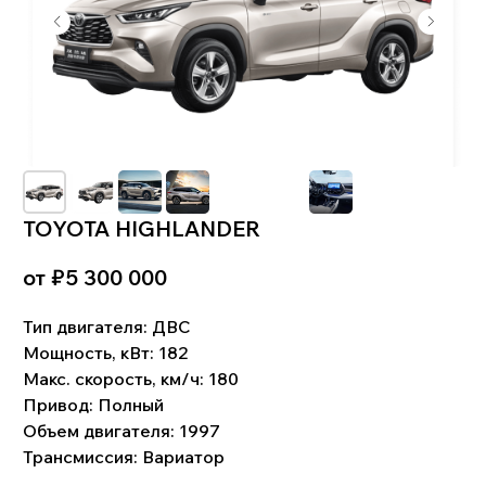
TOYOTA HIGHLANDER
от ₽
5 300 000
!
Что входит в цену:
Тип двигателя:
ДВС
Стоимость автомобиля. Комиссия банка и
Мощность, кВт:
182
биржевой курс валют. Услуги по поиску,
Макс. скорость, км/ч: 180
подбору и доставке автомобиля. Стоимость
таможенного оформления. Сопутствующие
Привод:
Полный
затраты: СВХ, услуги брокера, изготовление
СБКТС, ЭПТС, и пр.Доставка до клиента.
Объем двигателя: 1997
Трансмиссия: Вариатор