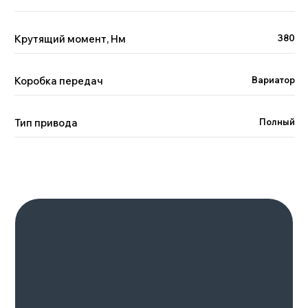
Крутящий момент, Нм
380
GAC GS8
HYBRID
8-24 августа 2023
Москва
Коробка передач
Вариатор
Подробнее
Тип привода
Полный
Смотрите также
Смотреть весь каталог >
ZEEKR 001 РЕСТАЙЛИНГ