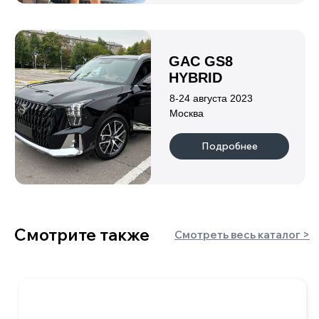
пикапы
хетчбэки
минивэны
лифтбэки
внедорожники/
седаны
кроссоверы
+7 900 051 21 26
mail@kitaj-rulit.ru
5,0
Наши офисы: