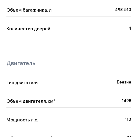
Объем багажника, л
498-510
Количество дверей
4
Тип двигателя
Бензин
Поможем с выбором
Объем двигателя, см
³
1498
автомобиля
Менеджер Китай Рулит предложит варианты
по вашим пожеланиям и бюджету, а вы —
Мощность л.с.
110
сэкономите время на поиске