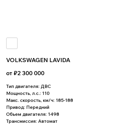
VOLKSWAGEN LAVIDA
от ₽
2 300 000
!
Что входит в цену:
Тип двигателя:
ДВС
Стоимость автомобиля. Комиссия банка и
Мощность, л.с.:
110
биржевой курс валют. Услуги по поиску,
Макс. скорость, км/ч: 185-188
подбору и доставке автомобиля. Стоимость
таможенного оформления. Сопутствующие
Привод: Передний
затраты: СВХ, услуги брокера, изготовление
СБКТС, ЭПТС, и пр.Доставка до клиента.
Объем двигателя: 1498
Трансмиссия: Автомат