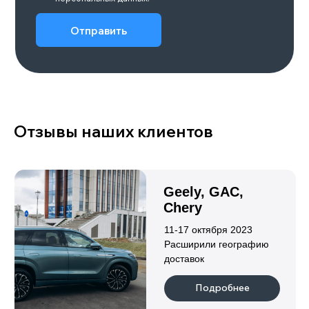
POLAR STONE 01
Объем двигателя
Количество мест
6/7
1,5
Привод
Запас хода, км
Полный
до 1338
Подробнее