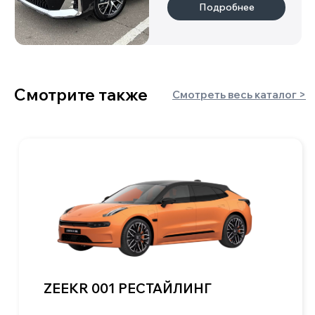
ИНН 222108152219
ОГРН 323420500059142
Информация
о нас
гарантии
каталог
отзывы
новости
партнеры
блог
контакты
Авто по типу кузова
пикапы
хетчбэки
минивэны
лифтбэки
внедорожники/
седаны
кроссоверы
+7 900 051 21 26
mail@kitaj-rulit.ru