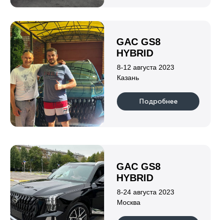
LEOPARD 5
Объем двигателя
Количество мест
1,5
5
Привод
Мощность, л.с.
Полный
687
Подробнее
Индивидуальный предприниматель
Клушина Ольга Евгеньевна