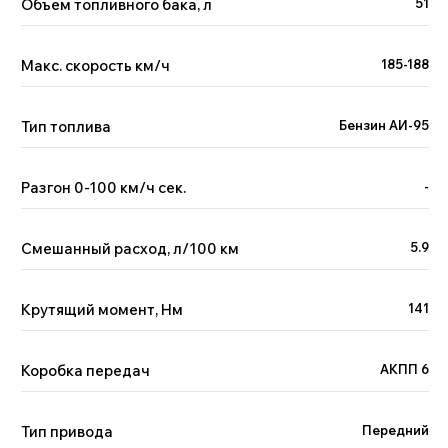
Объем топливного бака, л
51
Макс. скорость км/ч
185-188
+7
Тип топлива
Бензин АИ-95
Я принимаю условия
политики
обработки
персональных данных и даю
согласие
на обработку
Разгон 0-100 км/ч сек.
-
персональных данных.
Отправить
Смешанный расход, л/100 км
5.9
Крутящий момент, Нм
141
Отзывы наших клиентов
Коробка передач
АКПП 6
Geely, GAC,
Chery
Тип привода
Передний
11-17 октября 2023
Расширили географию