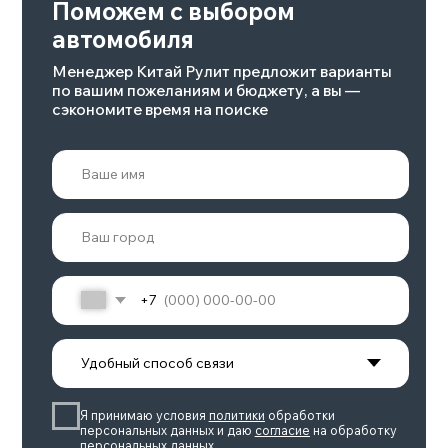
Смотрите также
Смотреть весь каталог >
ZEEKR 001 РЕСТАЙЛИНГ
Батарея, квтч
Количество мест
100
5
Макс.скорость, км/ч
Мощность, л.с.
240
422-789
Подробнее