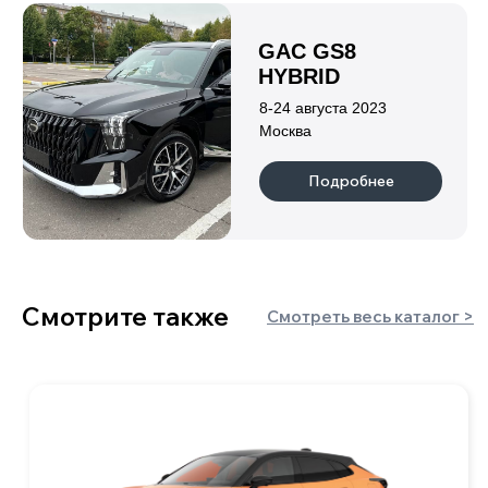
минивэны
лифтбэки
внедорожники/
седаны
кроссоверы
+7 900 051 21 26
mail@kitaj-rulit.ru
5,0
Наши офисы: