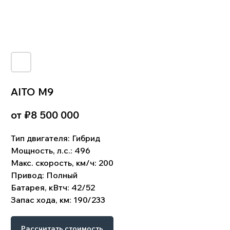
AITO M9
от ₽
8 500 000
Тип двигателя:
Гибрид
!
Что входит в цену:
Мощность, л.с.:
496
Стоимость автомобиля. Комиссия банка и
биржевой курс валют. Услуги по поиску,
Макс. скорость, км/ч: 200
подбору и доставке автомобиля. Стоимость
Привод:
Полный
таможенного оформления. Сопутствующие
затраты: СВХ, услуги брокера, изготовление
Батарея, кВтч: 42/52
СБКТС, ЭПТС, и пр.Доставка до клиента.
Запас хода, км: 190/233
Схема работы
Рассчитать стоимость