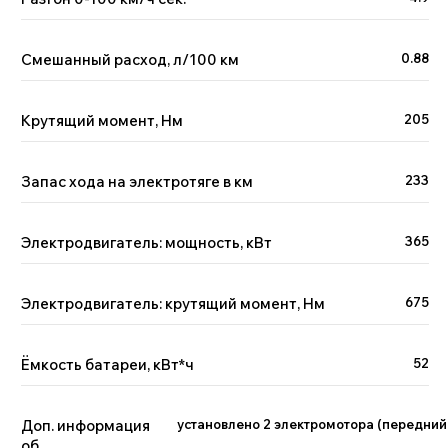
Отзывы наших клиентов
Смешанный расход, л/100 км
0.88
Geely, GAC,
Крутящий момент, Нм
205
Chery
11-17 октября 2023
Расширили географию
Запас хода на электротяге в км
233
доставок
Подробнее
Электродвигатель: мощность, кВт
365
GAC GS8
Электродвигатель: крутящий момент, Нм
675
HYBRID
8-12 августа 2023
Казань
Ёмкость батареи, кВт*ч
52
Подробнее
Доп. информация
установлено 2 электромотора (передний 
об