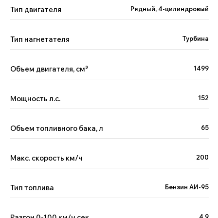
Тип двигателя
Рядный, 4-цилиндровый
Поможем с выбором
автомобиля
Тип нагнетателя
Турбина
Менеджер Китай Рулит предложит варианты
по вашим пожеланиям и бюджету, а вы —
сэкономите время на поиске
Объем двигателя, см
³
1499
Мощность л.с.
152
Объем топливного бака, л
65
+7
Макс. скорость км/ч
200
Я принимаю условия
политики
обработки
персональных данных и даю
согласие
на обработку
персональных данных.
Тип топлива
Бензин АИ-95
Отправить
Разгон 0-100 км/ч сек.
4.9