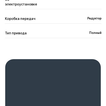
электроустановке
GAC GS8
HYBRID
8-24 августа 2023
Коробка передач
Редуктор
Москва
Подробнее
Тип привода
Полный
Смотрите также
Смотреть весь каталог >
ZEEKR 001 РЕСТАЙЛИНГ
Батарея, квтч
Количество мест