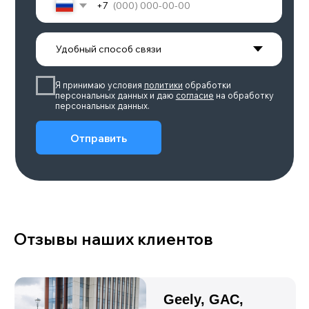
Подробнее
LEOPARD 5
Объем двигателя
Количество мест
1,5
5
Привод
Мощность, л.с.
Полный
687
Подробнее