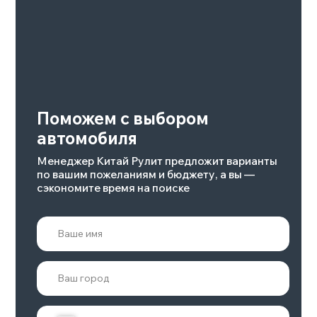
100
5
Макс.скорость, км/ч
Мощность, л.с.
240
422-789
Подробнее
POLAR STONE 01
Объем двигателя
Количество мест
6/7
1,5
Привод
Запас хода, км
Полный
до 1338