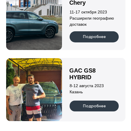
Индивидуальный предприниматель
Клушина Ольга Евгеньевна
ИНН 222108152219
ОГРН 323420500059142
Информация
о нас
гарантии
каталог
отзывы
новости
партнеры
блог
контакты
Авто по типу кузова
пикапы
хетчбэки