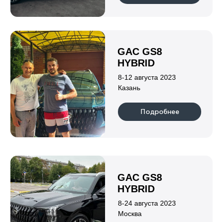
Подробнее
LEOPARD 5
Объем двигателя
Количество мест
1,5
5
Привод
Мощность, л.с.
Полный
687
Подробнее