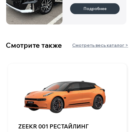
Индивидуальный предприниматель
Клушина Ольга Евгеньевна
ИНН 222108152219
ОГРН 323420500059142
Информация
о нас
гарантии
каталог
отзывы
новости
партнеры
блог
контакты
Авто по типу кузова
пикапы
хетчбэки
минивэны
лифтбэки