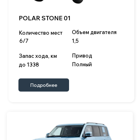
35, офис 1507/4
И получайте самые свежие и
г. Химки, Московская область, улица
выгодные предложения
Ленинградская, 1, м-н Старые
Химки, 141402
Telegram
Max
Данный официальный сайт несет исключительно
информационный характер и ни при каких условиях
материалы и цены, размещенные на сайте, не
являются публичной офертой.
Условия использования cookie-файлов
Политика конфиденциальности