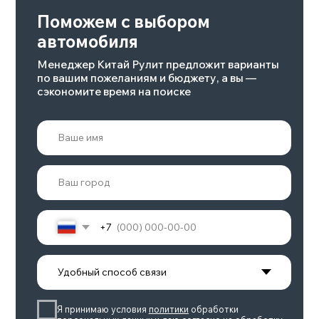
HYBRID
8-24 августа 2023
Москва
Подробнее
Смотрите также
Смотреть весь каталог >
ZEEKR 001 РЕСТАЙЛИНГ
Батарея, квтч
Количество мест
100
5