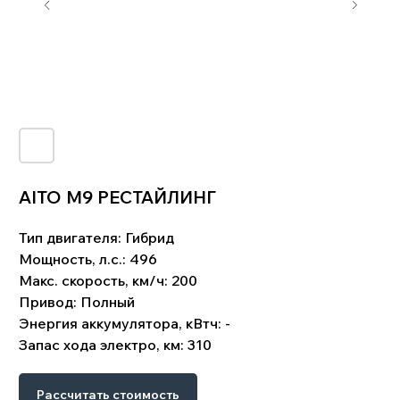
AITO M9 РЕСТАЙЛИНГ
Тип двигателя:
Гибрид
!
Что входит в цену:
Мощность, л.с.: 496
Стоимость автомобиля. Комиссия банка и
биржевой курс валют. Услуги по поиску,
Макс. скорость, км/ч: 200
подбору и доставке автомобиля. Стоимость
Привод:
Полный
таможенного оформления. Сопутствующие
затраты: СВХ, услуги брокера, изготовление
Энергия аккумулятора, кВтч: -
СБКТС, ЭПТС, и пр.Доставка до клиента.
Запас хода электро, км: 310
Схема работы
Рассчитать стоимость