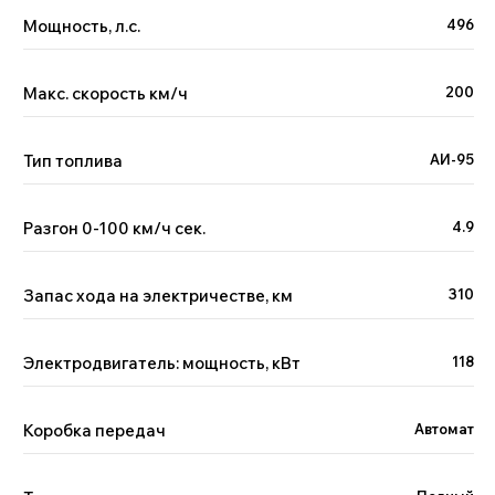
Поможем с выбором
Мощность, л.с.
496
автомобиля
Менеджер Китай Рулит предложит варианты
по вашим пожеланиям и бюджету, а вы —
Макс. скорость км/ч
200
сэкономите время на поиске
Тип топлива
АИ-95
Разгон 0-100 км/ч сек.
4.9
+7
Запас хода на электричестве, км
310
Я принимаю условия
политики
обработки
персональных данных и даю
согласие
на обработку
Электродвигатель: мощность, кВт
118
персональных данных.
Отправить
Коробка передач
Автомат