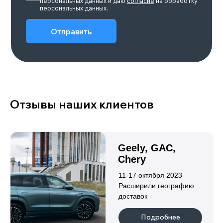
Макс.скорость, км/ч
Мощность, л.с.
240
422-789
Подробнее
POLAR STONE 01
Объем двигателя
Количество мест
6/7
1,5
Привод
Запас хода, км
Полный
до 1338