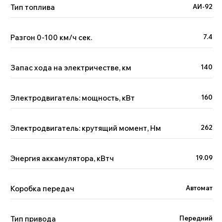
Тип топлива
АИ-92
Разгон 0-100 км/ч сек.
7.4
Отзывы наших клиентов
Запас хода на электричестве, км
140
Geely, GAC,
Chery
11-17 октября 2023
Электродвигатель: мощность, кВт
160
Расширили географию
доставок
Подробнее
Электродвигатель: крутящий момент, Нм
262
Энергия аккамулятора, кВтч
19.09
GAC GS8
HYBRID
8-12 августа 2023
Казань
Коробка передач
Автомат
Подробнее
Тип привода
Передний