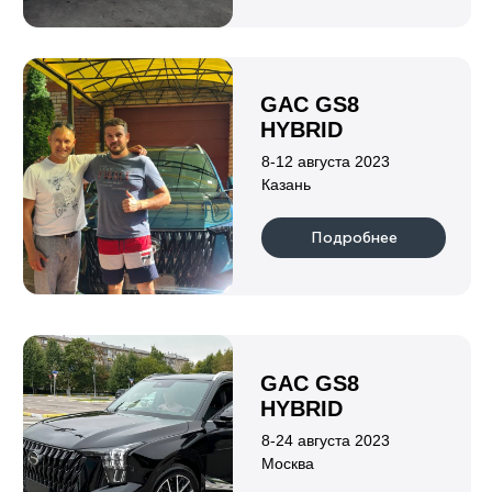
Подробнее
Индивидуальный предприниматель
Клушина Ольга Евгеньевна
ИНН 222108152219
ОГРН 323420500059142
Информация
о нас
гарантии
каталог
отзывы
новости
партнеры
блог
контакты
Авто по типу кузова