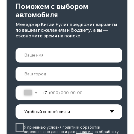
Батарея, квтч
Количество мест
100
5
Макс.скорость, км/ч
Мощность, л.с.
240
422-789
Подробнее
POLAR STONE 01
Объем двигателя
Количество мест
6/7
1,5
Привод
Запас хода, км