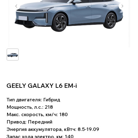
GEELY GALAXY L6 EM-i
!
Что входит в цену:
Тип двигателя:
Гибрид
Стоимость автомобиля. Комиссия банка и
Мощность, л.с.: 218
биржевой курс валют. Услуги по поиску,
подбору и доставке автомобиля. Стоимость
Макс. скорость, км/ч: 180
таможенного оформления. Сопутствующие
затраты: СВХ, услуги брокера, изготовление
Привод:
Передний
СБКТС, ЭПТС, и пр.Доставка до клиента.
Энергия аккумулятора, кВтч: 8.5-19.09
Запас хода электро, км: 140