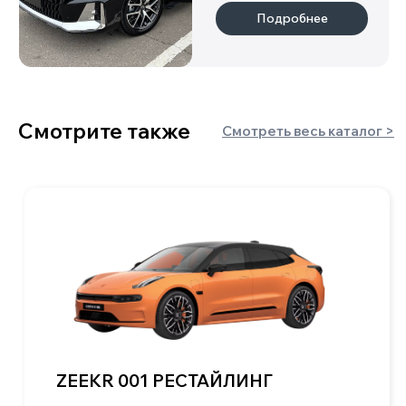
пикапы
хетчбэки
минивэны
лифтбэки
внедорожники/
седаны
кроссоверы
+7 900 051 21 26
mail@kitaj-rulit.ru
5,0
Наши офисы: