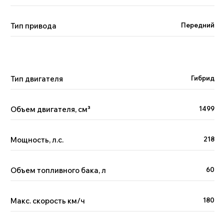
Тип привода
Передний
Поможем с выбором
автомобиля
Менеджер Китай Рулит предложит варианты
по вашим пожеланиям и бюджету, а вы —
сэкономите время на поиске
Тип двигателя
Гибрид
Объем двигателя, см
³
1499
Мощность, л.с.
218
+7
Объем топливного бака, л
60
Я принимаю условия
политики
обработки
персональных данных и даю
согласие
на обработку
персональных данных.
Макс. скорость км/ч
180
Отправить