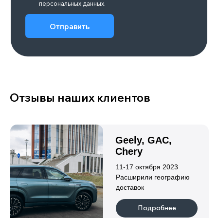
Полный
до 1338
Подробнее
LEOPARD 5
Объем двигателя
Количество мест
1,5
5
Привод
Мощность, л.с.
Полный
687