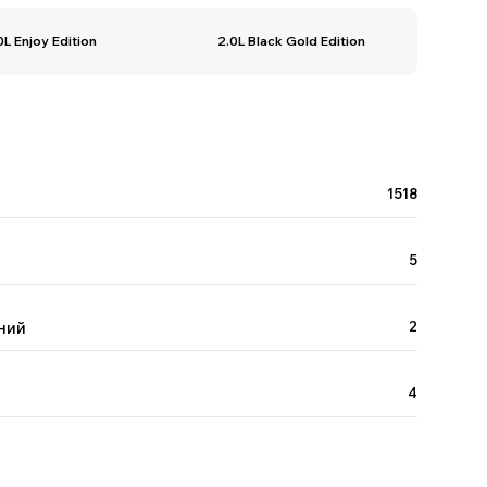
0L Enjoy Edition
2.0L Black Gold Edition
1518
5
ний
2
4