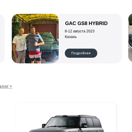
LEOPAR
POLAR STONE 01
Объем двигателя
Количест
Количество мест
1,5
5
6/7
Привод
Мощность,
Запас хода, км
Полный
687
до 1338
Подр
Подробнее