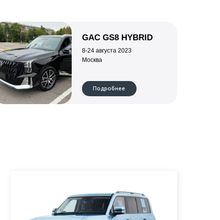
D 5
Объем двигателя
во мест
1,5
Привод
 л.с.
Полный
обнее