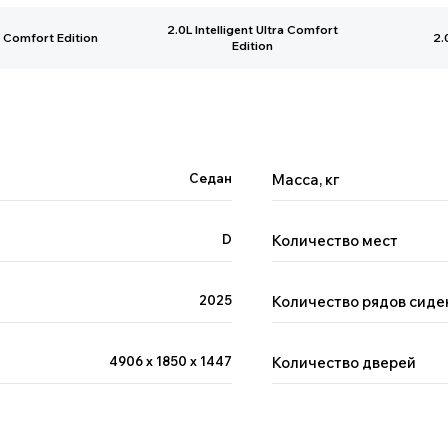
2.0L Intelligent Ultra Comfort
a Comfort Edition
2.
Edition
Седан
Масса, кг
D
Количество мест
2025
Количество рядов сиде
4906 х 1850 х 1447
Количество дверей