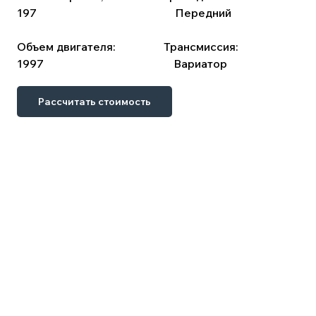
197
⠀⠀⠀⠀⠀⠀⠀⠀ ⠀⠀ ⠀⠀ ⠀⠀ ⠀
Передний
Объем двигателя:
⠀⠀⠀⠀ ⠀
Трансмиссия:
1997⠀
⠀⠀⠀⠀ ⠀⠀ ⠀ ⠀ ⠀ ⠀⠀ ⠀
Вариатор
⠀
Рассчитать стоимость
 оформления. Сопутствующие затраты: