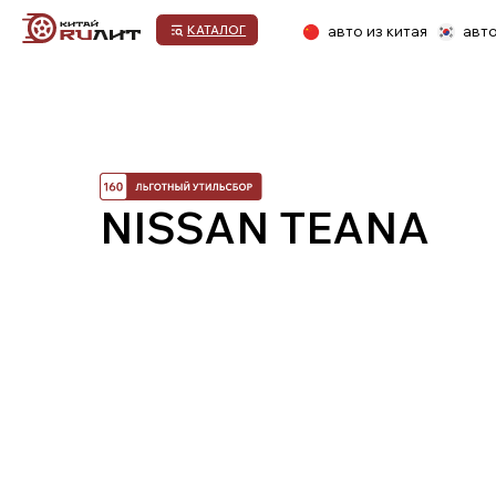
авто из китая
авто из кор
КАТАЛОГ
1.Выбор автомобиля
2.Договор оказания
3.Предоплата
NISSAN TEANA
услуг
ПРОЦЕСС ПОКУПКИ НОВОГО АВТОМ
1.Выбор марки и модели автомобиля и пре
Наша компания всегда придерживается политики кл
транспортного средства для клиента, ведь именно
автомобиле, которая поможет определиться с выбо
определение базовых и обязательных требований, 
выбор окончательного варианта.
Если остались вопросы: