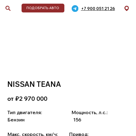
+7 900 051 21 26
ДОБРАТЬ АВТО
обиля
NISSAN TEANA
дели,
,
от ₽
2 970 000
Тип двигателя:
⠀⠀⠀⠀ ⠀⠀⠀
Мощность, л.с.:
Бензин
⠀⠀⠀⠀⠀⠀⠀⠀⠀⠀⠀⠀ ⠀
156
Макс. скорость, км/ч:
⠀ ⠀
Привод: