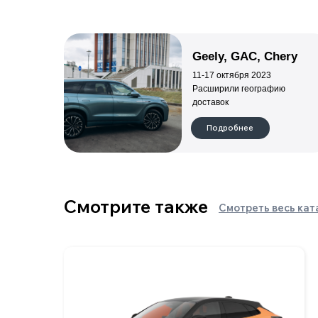
ZEEKR 001 РЕСТАЙЛИНГ
Батарея, квтч
Количество мест
100
5
Макс.скорость, км/ч
Мощность, л.с.
240
422-789
Подробнее