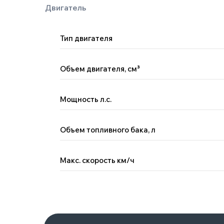
Тип двигателя
Объем двигателя, см
³
Мощность л.с.
Поможем с выбором автомобил
Менеджер Китай Рулит предложит варианты по вашим
Объем топливного бака, л
пожеланиям и бюджету, а вы — сэкономите время на по
Макс. скорость км/ч
+7