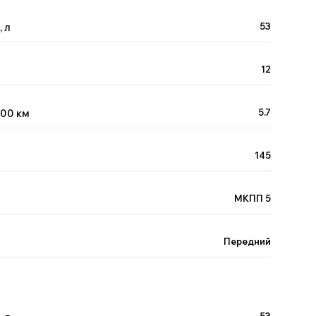
 л
53
12
100 км
5.7
145
МКПП 5
Передний