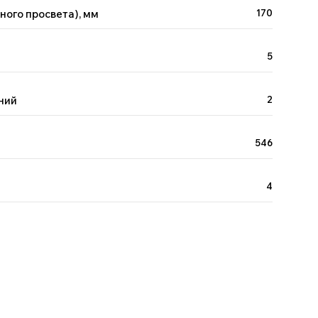
ного просвета), мм
170
5
ний
2
546
4