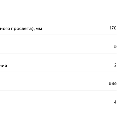
ного просвета), мм
170
5
ний
2
546
4