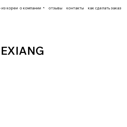
еи
о компании
отзывы
контакты
как сделать заказ
ПО
XIANG
4.Контракт на поставку
5.Таможенное
6.Доставка до
7.Получение автом
оформление
города
ОБИЛЯ
дварительное согласование бюджета
иентоориентированности. С особой внимательностью мы подходим к подбору
 на этом этапе покупатель должен получить исчерпывающую информацию об
ром. Процесс делится на несколько этапов: первичное консультирование по мо
анализ доступных к приобретению автомобилей и их предварительная стоимость