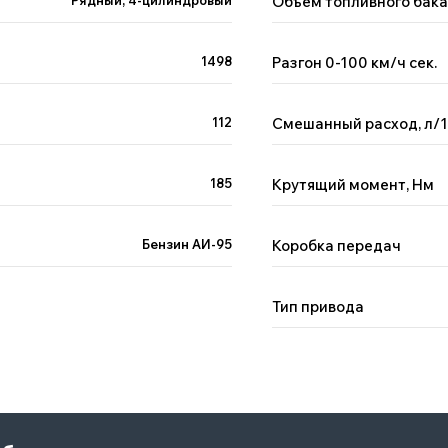
Рядный, 4-цилиндровый
Объем топливного бака,
1498
Разгон 0-100 км/ч сек.
я
иске
112
Смешанный расход, л/
185
Крутящий момент, Нм
Бензин АИ-95
Коробка передач
Тип привода
данных и даю