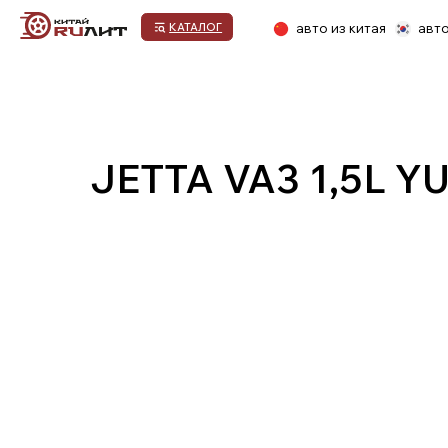
авто из китая
авто из кор
КАТАЛОГ
JETTA VA3 1,5L YUE
1.Выбор автомобиля
2.Договор оказания
3.Предоплата
услуг
ПРОЦЕСС ПОКУПКИ НОВОГО АВТОМ
1.Выбор марки и модели автомобиля и пре
Наша компания всегда придерживается политики кл
транспортного средства для клиента, ведь именно
автомобиле, которая поможет определиться с выбо
определение базовых и обязательных требований, 
выбор окончательного варианта.
Если остались вопросы: