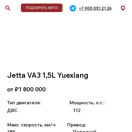
+7 900 051 21 26
ДОБРАТЬ АВТО
обиля
Jetta VA3 1,5L Yuexiang
от ₽
1 800 000
дели,
,
Тип двигателя:
⠀⠀⠀⠀ ⠀⠀⠀
Мощность, л.с.:
ДВС
⠀⠀⠀⠀⠀⠀⠀⠀⠀⠀⠀⠀ ⠀ ⠀⠀
112
Макс. скорость, км/ч:
⠀ ⠀
Привод:
185
⠀⠀⠀⠀⠀⠀⠀⠀⠀⠀ ⠀⠀⠀ ⠀ ⠀
Передний