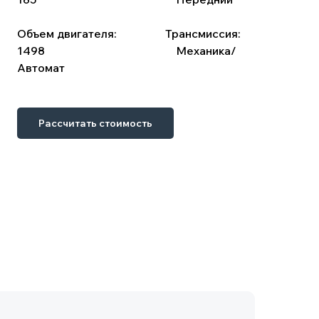
Объем двигателя:
⠀⠀⠀⠀ ⠀
Трансмиссия:
1498
⠀⠀⠀⠀⠀⠀⠀⠀⠀⠀⠀⠀ ⠀⠀⠀
Механика/
Автомат
Рассчитать стоимость
 оформления. Сопутствующие затраты: