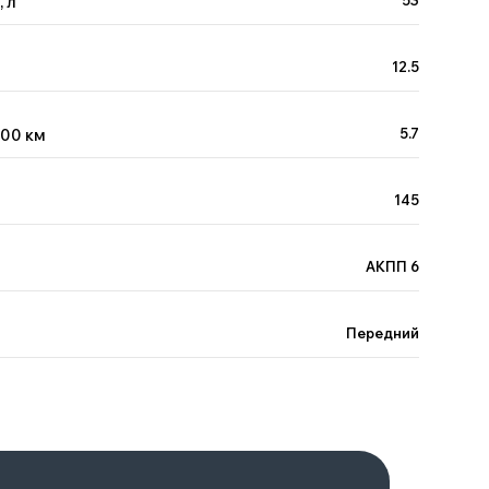
 л
53
12.5
100 км
5.7
145
АКПП 6
Передний