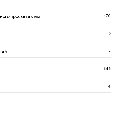
ного просвета), мм
170
5
ний
2
546
4